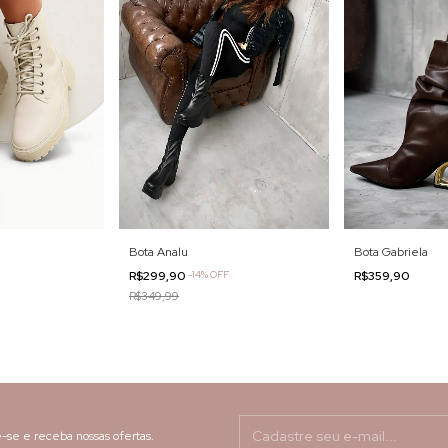
Bota Analu
Bota Gabriela
R$299,90
-
14
%
OFF
R$359,90
R$349,99
-se e receba nossas ofertas.