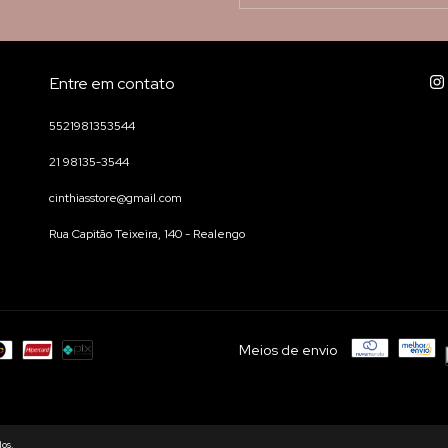
Entre em contato
5521981353544
21 98135-3544
cinthiasstore@gmail.com
Rua Capitão Teixeira, 140 - Realengo
Meios de envio
dos.