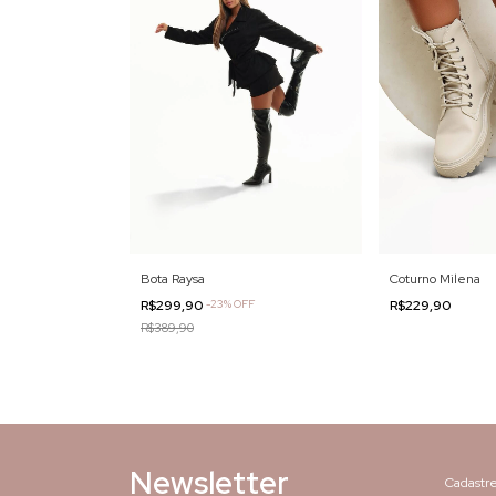
Bota Raysa
Coturno Milena
R$299,90
-
23
%
OFF
R$229,90
R$389,90
Newsletter
Cadastre