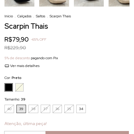
Início
.
Calçados
.
Saltos
.
Scarpin Thais
Scarpin Thais
R$79,90
-
65
%
OFF
R$229,90
5% de desconto
pagando com Pix
Ver mais detalhes
Cor:
Preto
Tamanho:
39
40
39
38
37
36
35
34
Atenção, última peça!