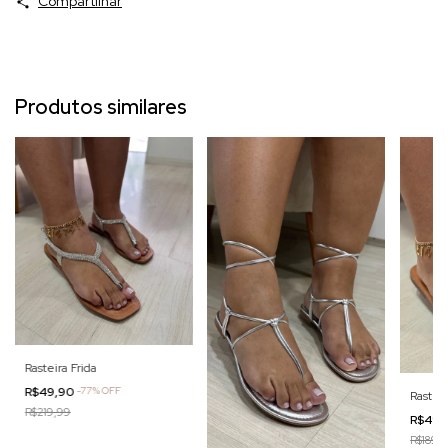
Compartilhar
Produtos similares
Rasteira Frida
R$49,90
-
77
%
OFF
Rastei
R$219,99
R$49,
R$189,