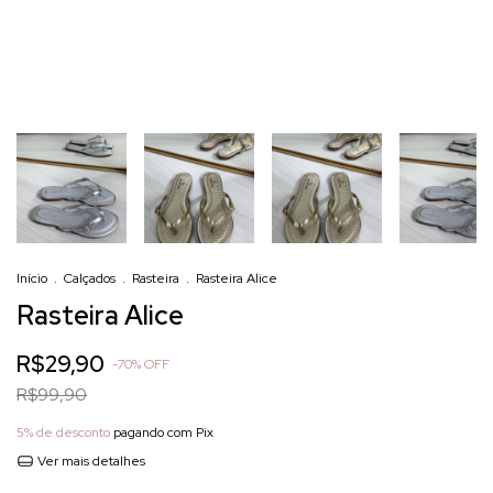
Início
.
Calçados
.
Rasteira
.
Rasteira Alice
Rasteira Alice
R$29,90
-
70
%
OFF
R$99,90
5% de desconto
pagando com Pix
Ver mais detalhes