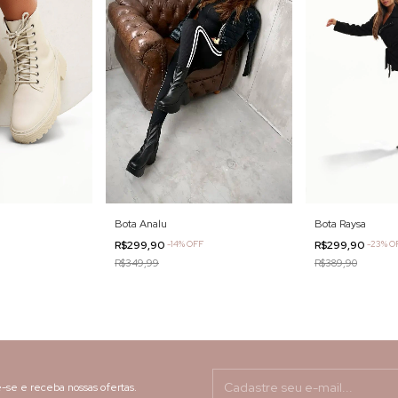
Bota Raysa
Bota Analu
R$299,90
-
23
%
O
R$299,90
-
14
%
OFF
R$389,90
R$349,99
-se e receba nossas ofertas.