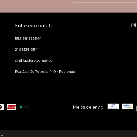
Entre em contato
5521981353544
21 98135-3544
cinthiasstore@gmail.com
Rua Capitão Teixeira, 140 - Realengo
Meios de envio
dos.